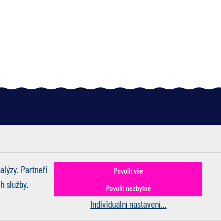
380 593
alýzy. Partneři
Povolit vše
h služby.
Povolit nezbytné
Individuální nastavení…