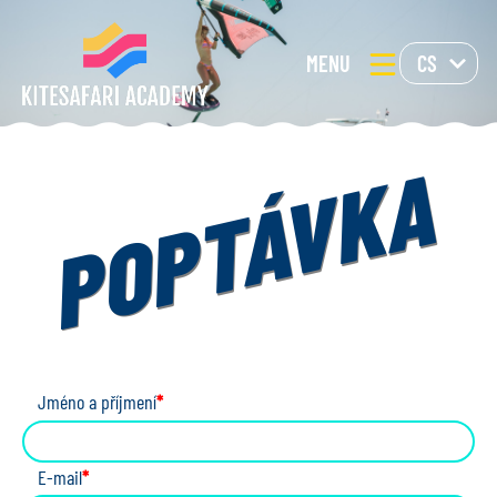
MENU
CS
POPTÁVKA
Jméno a příjmení
*
E-mail
*